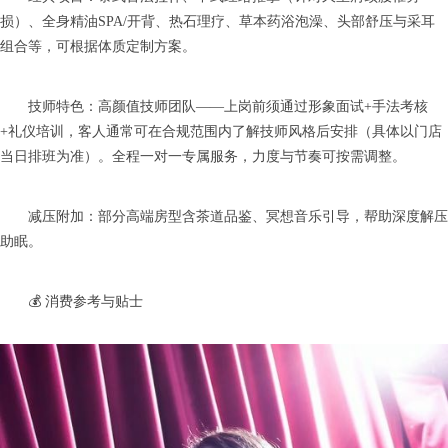
损）、全身精油SPA/开背、热石理疗、草本药浴泡澡、头部舒压与采耳
组合等，可根据体质定制方案。
技师特色：高颜值技师团队——上岗前须通过形象面试+手法考核
+礼仪培训，客人通常可在合规范围内了解技师风格后安排（具体以门店
当日排班为准）。全程一对一专属服务，力度与节奏可按需调整。
减压附加：部分高端房型含茶道品鉴、冥想音乐引导，帮助深度解压
助眠。
💰 消费参考与贴士