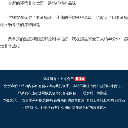
会所的环境非常优雅，装饰得很有品味
丝袜按摩促进了血液循环，让我的手脚变得温暖，也改善了因血液循
环不畅导致的浮肿问题。
桑拿房的温度和湿度都控制得很好，我在那里享受了大约40分钟，感
觉非常放松
版权所有：上海会所
51La
免责声明：站内内容如有侵权请与我们联系，本站不承担由此引起的法律责任。
严禁发布违法违规以及低俗的言论内容，一经发现一律删除。
养生资讯： ·
吃百香果可以美白吗 百香果的功效和作用
·
肾结石能吃枇杷吗 肾结石
不能吃什么
·
野生薄荷有什么用处 野生薄荷的功效和作用
南宁足疗
青岛市南足疗
长沙天心桑拿价格
长沙雨花区spa
上海宝山水疗
上海闵行
区水疗
苏州昆山市桑拿会所
上海黄浦区休闲会所
天津河西桑拿
杭州余杭区休闲