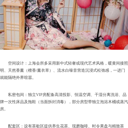
空间设计：上海会所多采用新中式轻奢或现代艺术风格，暖黄间接照
明、天然香薰（檀香/薰衣草）、流水白噪音营造沉浸式松弛感，一进门
就能隔绝外界喧嚣。
私密包间：独立VIP房配备高清投影、恒温空调、干湿分离洗浴、品
牌一次性床品及拖鞋（当面拆封消毒），部分房型带独立泡浴木桶或蒸汽
房。
配套区：设有茶歇区提供养生花茶、现磨咖啡、时令果盘与精致茶