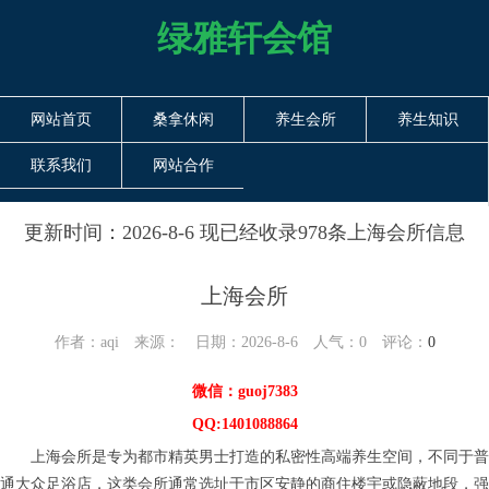
绿雅轩会馆
网站首页
桑拿休闲
养生会所
养生知识
联系我们
网站合作
更新时间：2026-8-6 现已经收录978条上海会所信息
上海会所
作者：aqi 来源： 日期：2026-8-6 人气：
0
评论：
0
微信：guoj7383
QQ:1401088864
上海会所是专为都市精英男士打造的私密性高端养生空间，不同于普
通大众足浴店，这类会所通常选址于市区安静的商住楼宇或隐蔽地段，强