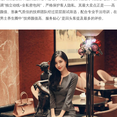
调"独立动线+全私密包间"，严格保护客人隐私。其最大卖点正是——高
颜值、形象气质佳的技师团队经过层层面试筛选，配合专业手法培训，在
男士养生圈中"技师颜值高、服务贴心"是回头客提及最多的评价。