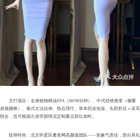
主打项目：全身植物精油SPA（60/90分钟）、中式经络推拿（侧重
肩颈腰椎）、泰式古法拉伸、热石理疗、草本药浴泡澡、头部舒压＋采耳
组合，也可根据久坐劳损情况定制重点部位加时。
技师特色：北京怀柔区桑拿网高颜值团队——形象气质佳，部分具礼