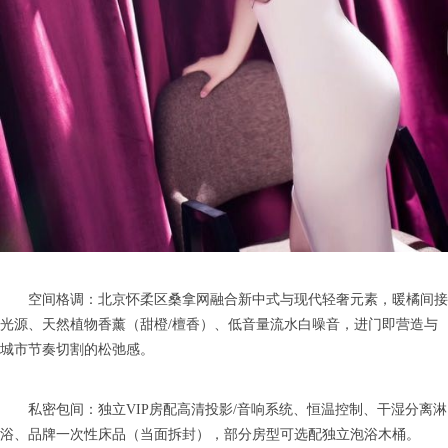
空间格调：北京怀柔区桑拿网融合新中式与现代轻奢元素，暖橘间接
光源、天然植物香薰（甜橙/檀香）、低音量流水白噪音，进门即营造与
城市节奏切割的松弛感。
私密包间：独立VIP房配高清投影/音响系统、恒温控制、干湿分离淋
浴、品牌一次性床品（当面拆封），部分房型可选配独立泡浴木桶。