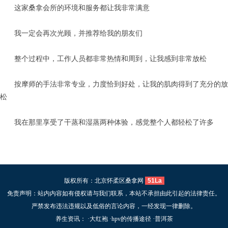
这家桑拿会所的环境和服务都让我非常满意
我一定会再次光顾，并推荐给我的朋友们
整个过程中，工作人员都非常热情和周到，让我感到非常放松
按摩师的手法非常专业，力度恰到好处，让我的肌肉得到了充分的放
松
我在那里享受了干蒸和湿蒸两种体验，感觉整个人都轻松了许多
版权所有：北京怀柔区桑拿网
51La
免责声明：站内内容如有侵权请与我们联系，本站不承担由此引起的法律责任。
严禁发布违法违规以及低俗的言论内容，一经发现一律删除。
养生资讯： ·
大红袍
·
hpv的传播途径
·
普洱茶