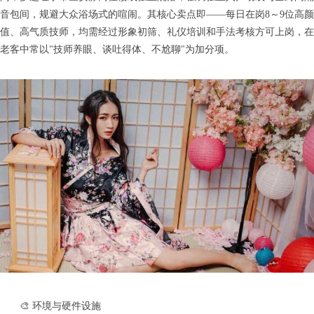
音包间，规避大众浴场式的喧闹。其核心卖点即——每日在岗8～9位高颜
值、高气质技师，均需经过形象初筛、礼仪培训和手法考核方可上岗，在
老客中常以"技师养眼、谈吐得体、不尬聊"为加分项。
🎨 环境与硬件设施