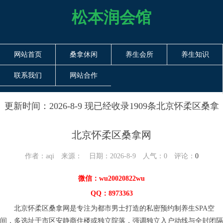
松本润会馆
网站首页
桑拿休闲
养生会所
养生知识
联系我们
网站合作
更新时间：2026-8-9 现已经收录1909条北京怀柔区桑拿
网信息
北京怀柔区桑拿网
作者：aqi 来源： 日期：2026-8-9 人气：
0
评论：
0
微信：wu20020822wu
QQ：8973363
北京怀柔区桑拿网是专注为都市男士打造的私密预约制养生SPA空
间，多选址于市区安静商住楼或独立院落，强调独立入户动线与全封闭隔