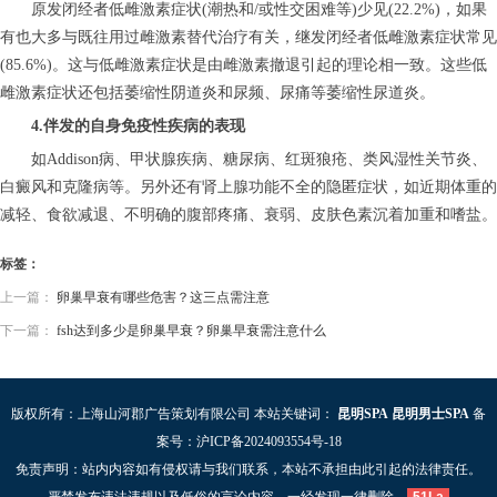
原发闭经者低雌激素症状(潮热和/或性交困难等)少见(22.2%)，如果
有也大多与既往用过雌激素替代治疗有关，继发闭经者低雌激素症状常见
(85.6%)。这与低雌激素症状是由雌激素撤退引起的理论相一致。这些低
雌激素症状还包括萎缩性阴道炎和尿频、尿痛等萎缩性尿道炎。
4.伴发的自身免疫性疾病的表现
如Addison病、甲状腺疾病、糖尿病、红斑狼疮、类风湿性关节炎、
白癜风和克隆病等。另外还有肾上腺功能不全的隐匿症状，如近期体重的
减轻、食欲减退、不明确的腹部疼痛、衰弱、皮肤色素沉着加重和嗜盐。
标签：
上一篇：
卵巢早衰有哪些危害？这三点需注意
下一篇：
fsh达到多少是卵巢早衰？卵巢早衰需注意什么
版权所有：上海山河郡广告策划有限公司 本站关键词：
昆明SPA
昆明男士SPA
备
案号：
沪ICP备2024093554号-18
免责声明：站内内容如有侵权请与我们联系，本站不承担由此引起的法律责任。