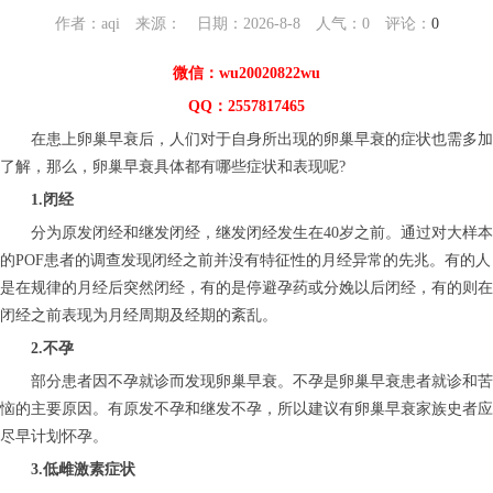
作者：aqi 来源： 日期：2026-8-8 人气：
0
评论：
0
微信：wu20020822wu
QQ：2557817465
在患上卵巢早衰后，人们对于自身所出现的卵巢早衰的症状也需多加
了解，那么，卵巢早衰具体都有哪些症状和表现呢?
1.闭经
分为原发闭经和继发闭经，继发闭经发生在40岁之前。通过对大样本
的POF患者的调查发现闭经之前并没有特征性的月经异常的先兆。有的人
是在规律的月经后突然闭经，有的是停避孕药或分娩以后闭经，有的则在
闭经之前表现为月经周期及经期的紊乱。
2.不孕
部分患者因不孕就诊而发现卵巢早衰。不孕是卵巢早衰患者就诊和苦
恼的主要原因。有原发不孕和继发不孕，所以建议有卵巢早衰家族史者应
尽早计划怀孕。
3.低雌激素症状