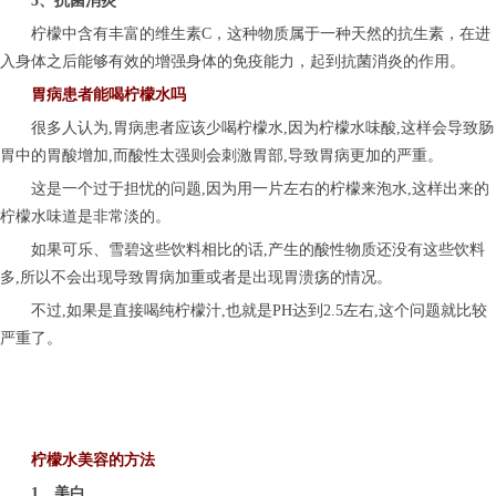
5、抗菌消炎
柠檬中含有丰富的维生素C，这种物质属于一种天然的抗生素，在进
入身体之后能够有效的增强身体的免疫能力，起到抗菌消炎的作用。
胃病患者能喝柠檬水吗
很多人认为,胃病患者应该少喝柠檬水,因为柠檬水味酸,这样会导致肠
胃中的胃酸增加,而酸性太强则会刺激胃部,导致胃病更加的严重。
这是一个过于担忧的问题,因为用一片左右的柠檬来泡水,这样出来的
柠檬水味道是非常淡的。
如果可乐、雪碧这些饮料相比的话,产生的酸性物质还没有这些饮料
多,所以不会出现导致胃病加重或者是出现胃溃疡的情况。
不过,如果是直接喝纯柠檬汁,也就是PH达到2.5左右,这个问题就比较
严重了。
柠檬水美容的方法
1、美白