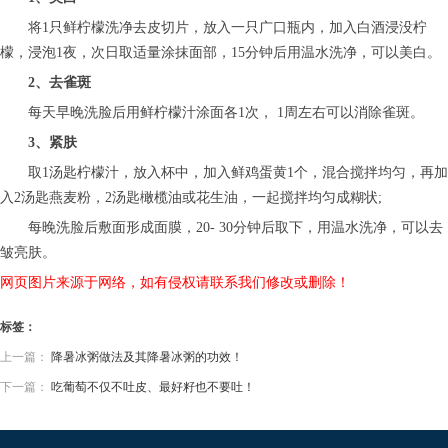
将1只鲜柠檬洗净去皮切片，放入一只广口瓶内，加入白酒浸没柠
檬，浸泡1夜，次日取适量涂抹面部，15分钟后用温水洗净，可以美白。
2、去雀斑
每天早晚洗脸后用鲜柠檬汁涂面各1次， 1周左右可以消除雀斑。
3、紧肤
取1汤匙柠檬汁，放入杯中，加入鲜鸡蛋黄1个，混合搅拌均匀，再加
入2汤匙燕麦粉，2汤匙橄榄油或花生油，一起搅拌均匀成糊状;
每晚洗脸后敷面形成面膜，20- 30分钟后取下，用温水洗净，可以去
皱亮肤。
网页图片来源于网络，如有侵权请联系我们修改或删除！
标签：
上一篇：
降暑冰粥做法及其降暑冰粥的功效！
下一篇：
吃葡萄不仅不吐皮、最好籽也不要吐！