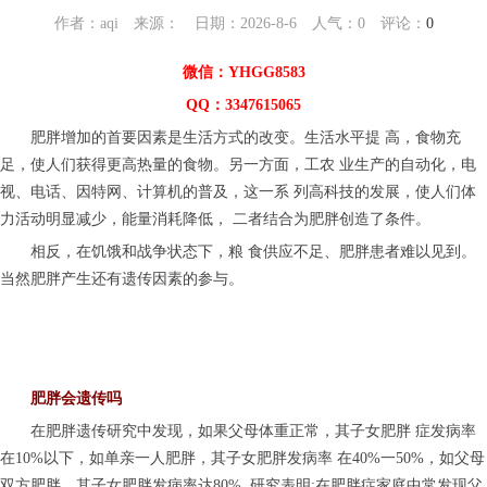
作者：aqi 来源： 日期：2026-8-6 人气：
0
评论：
0
微信：YHGG8583
QQ：3347615065
肥胖增加的首要因素是生活方式的改变。生活水平提 高，食物充
足，使人们获得更高热量的食物。另一方面，工农 业生产的自动化，电
视、电话、因特网、计算机的普及，这一系 列高科技的发展，使人们体
力活动明显减少，能量消耗降低， 二者结合为肥胖创造了条件。
相反，在饥饿和战争状态下，粮 食供应不足、肥胖患者难以见到。
当然肥胖产生还有遗传因素的参与。
肥胖会遗传吗
在肥胖遗传研究中发现，如果父母体重正常，其子女肥胖 症发病率
在10%以下，如单亲一人肥胖，其子女肥胖发病率 在40%一50%，如父母
双方肥胖，其子女肥胖发病率达80%. 研究表明:在肥胖症家庭中常发现父