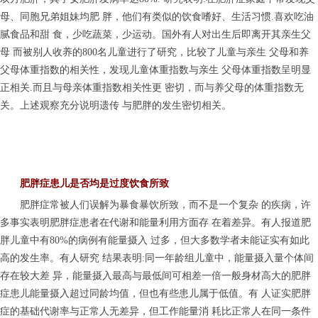
母、同胞兄弟姐妹均肥 胖，他们有类似的饮食嗜好、生活习惯.喜欢吃油
腻食品和甜 食，少吃蔬菜，少运动。国外有人对出生后即离开其亲生父
母 而被别人收养的800名儿童进行了研究，比较了儿童与亲生 父母和养
父母体重指数的相关性，发现儿童体重指数与亲生 父母体重指数呈明显
正相关.而且与母亲体重指数相关性更 密切，而与养父母的体重指数无
关。上述观察充分说明遗传 与肥胖的发生密切相关。
肥胖症患儿是否均是过度饮食所致
肥胖症常被人们误解为暴食暴饮所致，而不是一个复杂 的疾病，许
多事实表明肥胖症患者在代谢和能量利用方面存 在着差异。有人报道肥
胖儿童中有80%的病例有能量摄入 过多，但大多数学者未能证实有如此
高的发生率。有人研究 结果表明:同一年龄组儿童中，能量摄入量个体间
存在较大差 异，能量摄入最高与最低间可相差一倍一般身材高大的肥胖
症患儿能量摄入超过同龄均值，但也有些患儿属于低值。有 人证实肥胖
症的基础代谢率与正常人无差异，但工作能量消 耗比正常人在同一条件