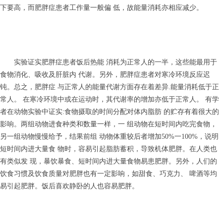
下要高，而肥胖症患者工作量一般偏 低，故能量消耗亦相应减少。
实验证实肥胖症患者饭后热能 消耗为正常人的一半，这些能最用于
食物消化、吸收及肝脏内 代谢。另外，肥胖症患者对寒冷环境反应迟
钝。总之，肥胖症 与正常人的能量代谢方面存在着差异.能量消耗低于正
常人。 在寒冷环境中或在运动时，其代谢率的增加亦低于正常人。 有学
者在动物实验中证实:食物摄取的时间分配对体内脂肪 的贮存有着很大的
影响。两组动物进食种类和数量一样，一 组动物在短时间内吃完食物，
另一组动物慢慢给予，结果前组 动物体重较后者增加50%一100%，说明
短时间内进大量食 物时，容易引起脂肪蓄积，导致机体肥胖。在人类也
有类似发 现，暴饮暴食、短时间内进大量食物易患肥胖。另外，人们的
饮食习惯及饮食质量对肥胖也有一定影响，如甜食、巧克力、 啤酒等均
易引起肥胖。饭后喜欢静卧的人也容易肥胖。